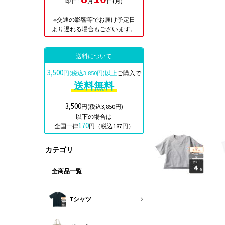
即日
:
月
日(月)
※交通の影響等でお届け予定日
より遅れる場合もございます。
送料について
3,500
円(税込3,850円)以上
ご購入で
送料無料
3,500
円(税込3,850円)
以下の場合は
170
全国一律
円（税込187円）
カテゴリ
全商品一覧
Tシャツ