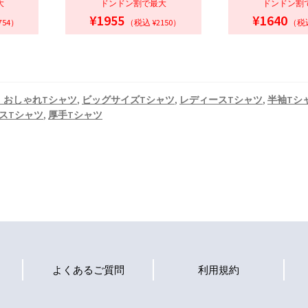
大
ドンドン割で最大
ドンドン割
¥1955
¥1640
754）
（税込 ¥2150）
（税込
・おしゃれTシャツ
,
ビッグサイズTシャツ
,
レディースTシャツ
,
半袖Tシ
スTシャツ
,
厚手Tシャツ
よくあるご質問
利用規約