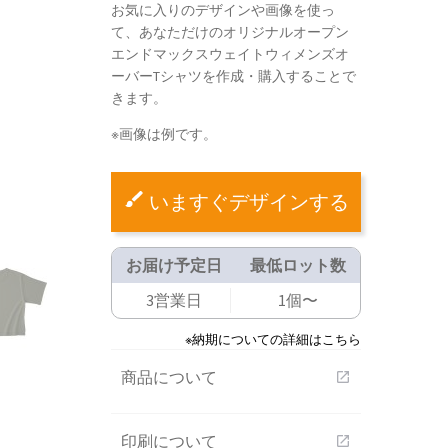
お気に入りのデザインや画像を使っ
て、あなただけのオリジナルオープン
エンドマックスウェイトウィメンズオ
ーバーTシャツを作成・購入することで
きます。
※画像は例です。
いますぐデザインする
お届け予定日
最低ロット数
3営業日
1個〜
※納期についての詳細はこちら
商品について
open_in_new
印刷について
open_in_new