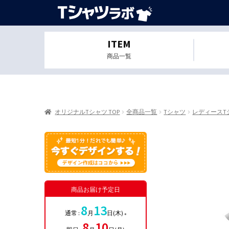
ITEM
商品一覧
オリジナルTシャツ TOP
全商品一覧
Tシャツ
レディースT
商品お届け予定日
8
13
通常 :
月
日(木)
※
8
10