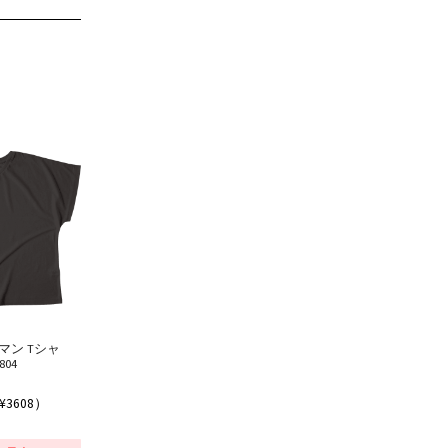
マン Tシャ
804
¥3608）