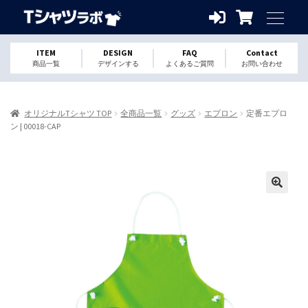
ITEM
DESIGN
FAQ
Contact
商品一覧
デザインする
よくあるご質問
お問い合わせ
オリジナルTシャツ TOP
全商品一覧
グッズ
エプロン
定番エプロ
ン | 00018-CAP
🔍