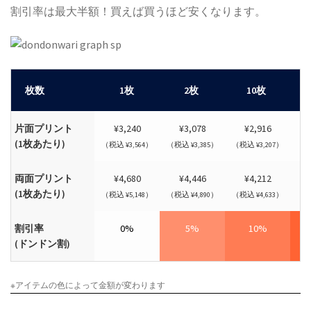
割引率は最大半額！買えば買うほど安くなります。
枚数
1枚
2枚
10枚
片面プリント
¥3,240
¥3,078
¥2,916
(1枚あたり)
（税込 ¥3,564）
（税込 ¥3,385）
（税込 ¥3,207）
（税
両面プリント
¥4,680
¥4,446
¥4,212
(1枚あたり)
（税込 ¥5,148）
（税込 ¥4,890）
（税込 ¥4,633）
（税
割引率
0%
5%
10%
(ドンドン割)
※アイテムの色によって金額が変わります