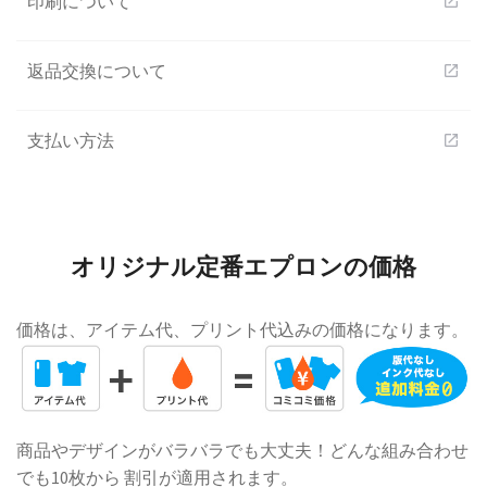
印刷について
open_in_new
返品交換について
open_in_new
支払い方法
open_in_new
オリジナル定番エプロンの価格
価格は、アイテム代、プリント代込みの価格になります。
商品やデザインがバラバラでも大丈夫！どんな組み合わせ
でも10枚から 割引が適用されます。