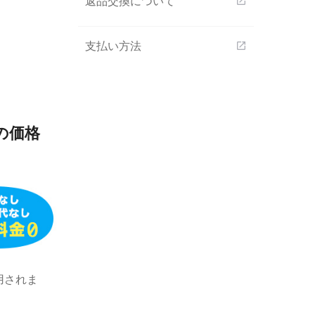
返品交換について
open_in_new
支払い方法
open_in_new
の価格
用されま