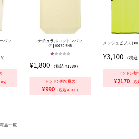
ーバッ
ナチュラルコットンバッ
メッシュビブス | 0033
グ | 00760-ENB
¥
3,100
28）
（税込 
5段階中
5.00
¥
1,800
の評価
（税込 ¥1980）
大
ドンドン割
¥2170
ドンドン割で最大
105）
（税込
¥990
（税込 ¥1089）
商品一覧