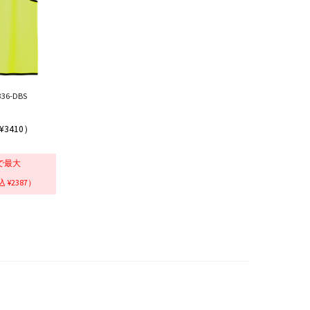
6-DBS
¥3410）
で最大
 ¥2387）