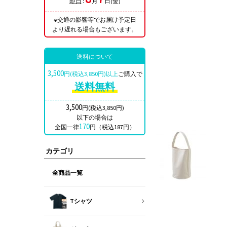
即日
:
月
日(金)
※交通の影響等でお届け予定日
より遅れる場合もございます。
送料について
3,500
円(税込3,850円)以上
ご購入で
送料無料
3,500
円(税込3,850円)
以下の場合は
170
全国一律
円（税込187円）
カテゴリ
全商品一覧
Tシャツ