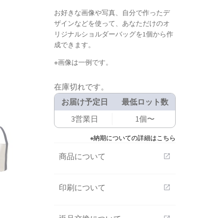
お好きな画像や写真、自分で作ったデ
ザインなどを使って、あなただけのオ
リジナルショルダーバッグを1個から作
成できます。
※画像は一例です。
在庫切れです。
お届け予定日
最低ロット数
3営業日
1個〜
※納期についての詳細はこちら
商品について
open_in_new
印刷について
open_in_new