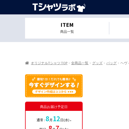
ITEM
商品一覧
オリジナルTシャツ TOP
全商品一覧
グッズ
バッグ
ヘヴィ
商品お届け予定日
8
12
通常 :
月
日(水)
※
8
7